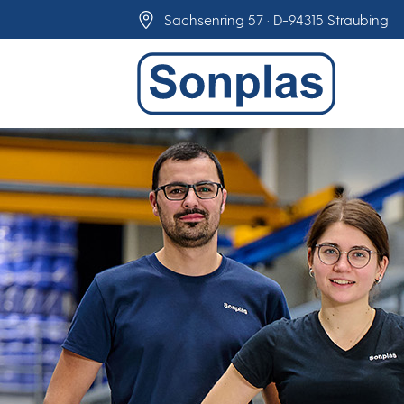
Skip
Sachsenring 57 · D-94315 Straubing
to
content