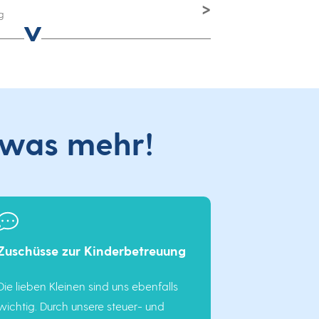
g
ON MECHANIK
) als Technische
7
was mehr!
CHANIK
d) als Mechatroniker 2027
Zuschüsse zur Kinderbetreuung
NTWICKLUNG
Die lieben Kleinen sind uns ebenfalls
) als Fachinformatiker für
wichtig. Durch unsere steuer- und
ung 2027