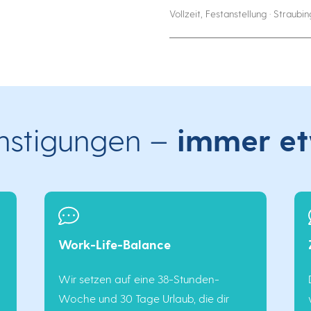
Vollzeit, Festanstellung · Straubin
VOLLZEIT / KONSTRUKTI
Auszubildende (m/w/d
Produktdesigner 202
Vollzeit, befristet · Straubing
ünstigungen –
immer et
VOLLZEIT / MONTAGE ME
Auszubildende (m/w/
Vollzeit, befristet · Straubing
Work-Life-Balance
VOLLZEIT / SOFTWAREE
.
Wir setzen auf eine 38-Stunden-
Auszubildende (m/w/d
Woche und 30 Tage Urlaub, die dir
Anwendungsentwickl