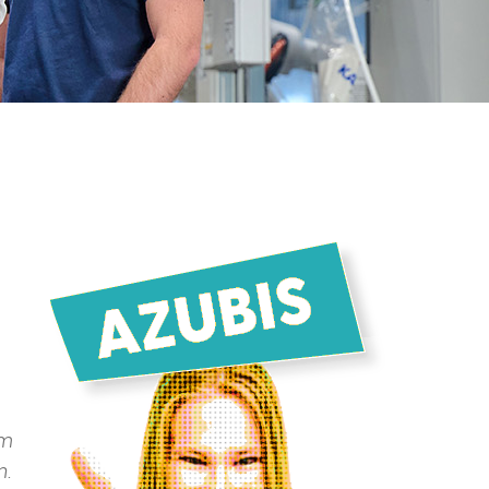
am
n.